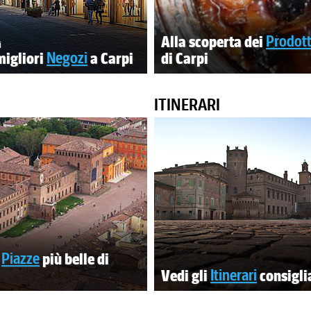
Alla scoperta dei
Prodotti
i
migliori
Negozi
a Carpi
di Carpi
ITINERARI
e
Piazze
più belle di
Vedi gli
Itinerari
consigli