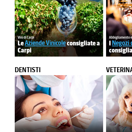
Vini di Carpi
Abbigliamento e
Le
Aziende Vinicole
consigliate a
I
Negozi 
Carpi
consiglia
DENTISTI
VETERIN