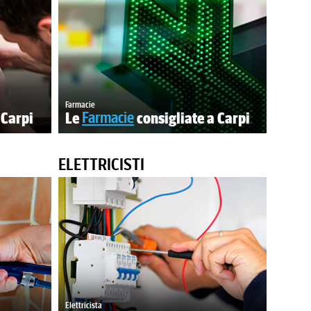
Farmacie
 Carpi
Le
Farmacie
consigliate a Carpi
ELETTRICISTI
Elettricista