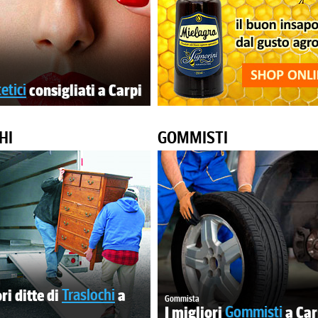
etici
consigliati a Carpi
HI
GOMMISTI
ri ditte di
Traslochi
a
Gommista
I migliori
Gommisti
a Car