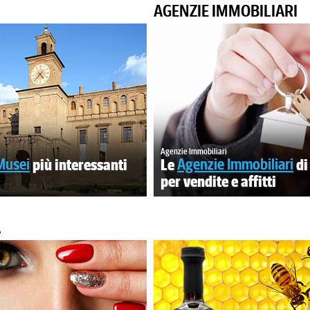
AGENZIE IMMOBILIARI
Agenzie Immobiliari
Musei
più interessanti
Le
Agenzie Immobiliari
di
per vendite e affitti
A