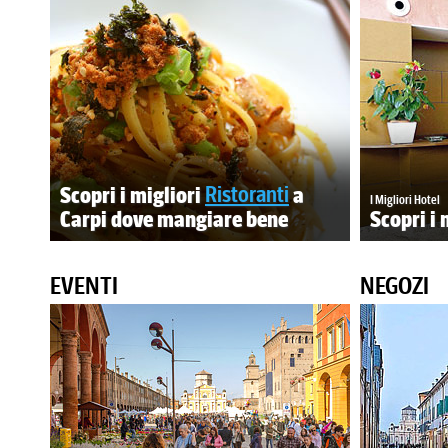
Scopri i migliori
Ristoranti
a
I Migliori Hotel
Carpi dove mangiare bene
Scopri i 
EVENTI
NEGOZI