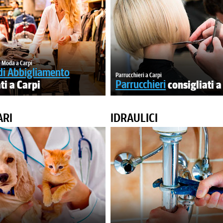
 Moda a Carpi
di Abbigliamento
Parrucchieri a Carpi
ti a Carpi
Parrucchieri
consigliati a
ARI
IDRAULICI