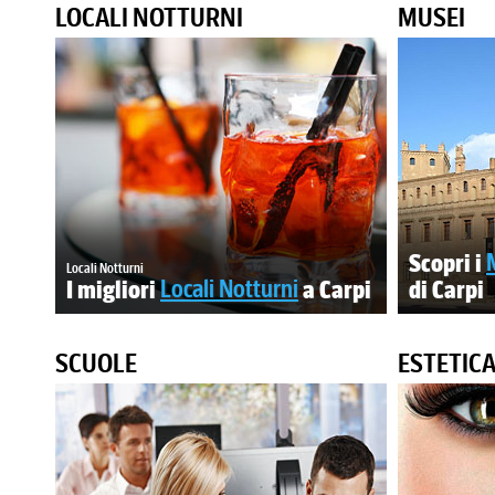
LOCALI NOTTURNI
MUSEI
Scopri i
Locali Notturni
I migliori
Locali Notturni
a Carpi
di Carpi
SCUOLE
ESTETIC