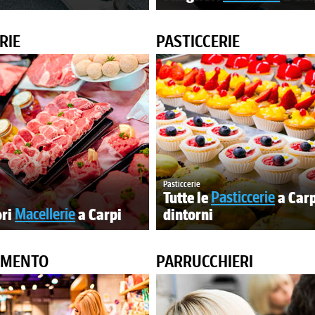
RIE
PASTICCERIE
Pasticcerie
Tutte le
Pasticcerie
a Carp
ori
Macellerie
a Carpi
dintorni
AMENTO
PARRUCCHIERI