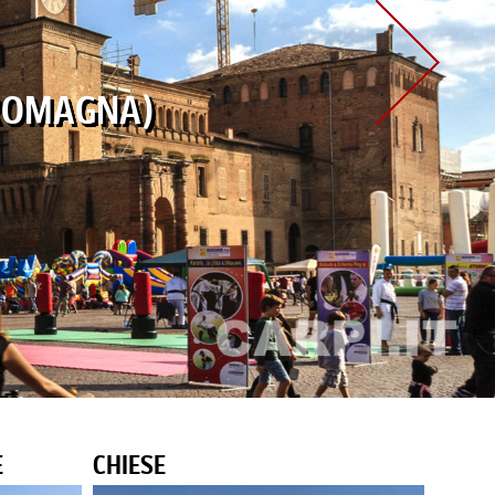
 ROMAGNA)
Next
E
CHIESE