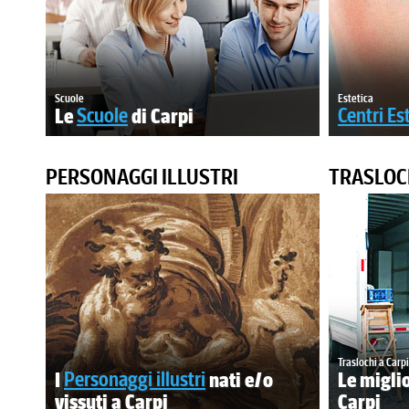
Scuole
Estetica
Le
Scuole
di Carpi
Centri Est
PERSONAGGI ILLUSTRI
TRASLOC
Traslochi a Carpi
I
Personaggi illustri
nati e/o
Le miglio
vissuti a Carpi
Carpi