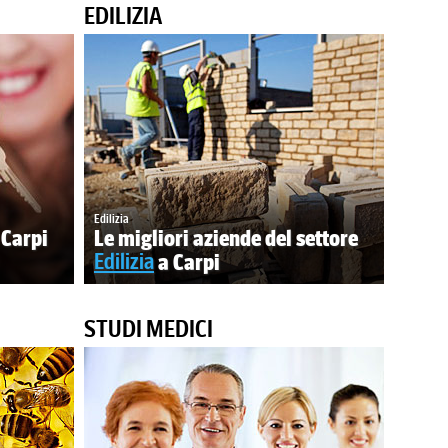
EDILIZIA
Edilizia
 Carpi
Le migliori aziende del settore
Edilizia
a Carpi
STUDI MEDICI