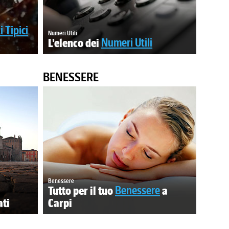
 Tipici
Numeri Utili
L'elenco dei
Numeri Utili
BENESSERE
Benessere
Tutto per il tuo
Benessere
a
ati
Carpi