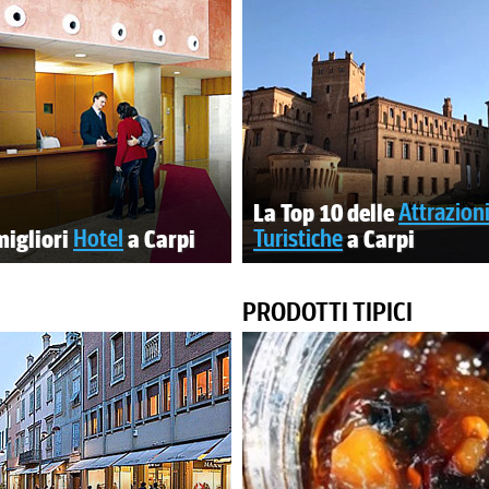
La Top 10 delle
Attrazion
migliori
Hotel
a Carpi
Turistiche
a Carpi
PRODOTTI TIPICI