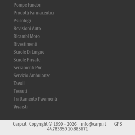
Pompe Funebri
Prodotti Farmaceutici
Psicologi
Revisioni Auto
Ricambi Moto
Rivestimenti
Scuole Di Lingue
Scuole Private
Serramenti Pvc
Servizio Ambulanze
Tavoli
Tessuti
Trattamento Pavimenti
Vivaisti
Carpi.it
Copyright © 1999 - 2026
info@carpi.it
GPS
44.783959 10.885671