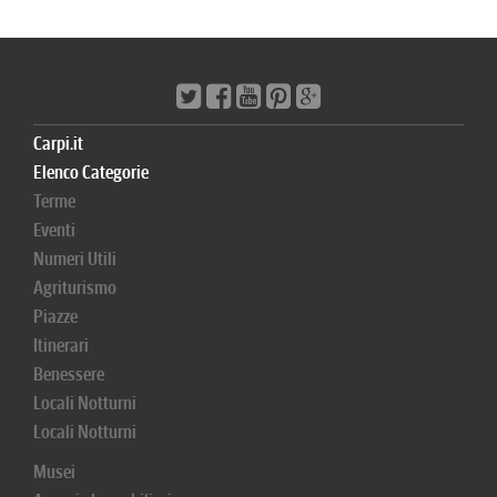
Carpi.it
Elenco Categorie
Terme
Eventi
Numeri Utili
Agriturismo
Piazze
Itinerari
Benessere
Locali Notturni
Locali Notturni
Musei